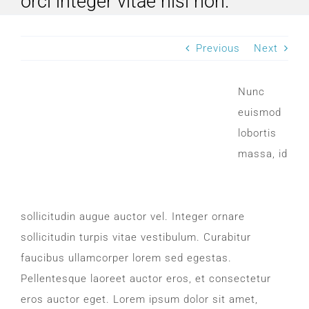
orci integer vitae nisl non.
SLEEP APNOEA
Previous
Next
HOME SLEEP TESTING
Nunc
PRODUCTS
euismod
lobortis
TRIALS & RENTALS
massa, id
FAQs
sollicitudin augue auctor vel. Integer ornare
DOCTORS RESOURCES
sollicitudin turpis vitae vestibulum. Curabitur
faucibus ullamcorper lorem sed egestas.
Pellentesque laoreet auctor eros, et consectetur
PATIENT RESOURCES
eros auctor eget. Lorem ipsum dolor sit amet,