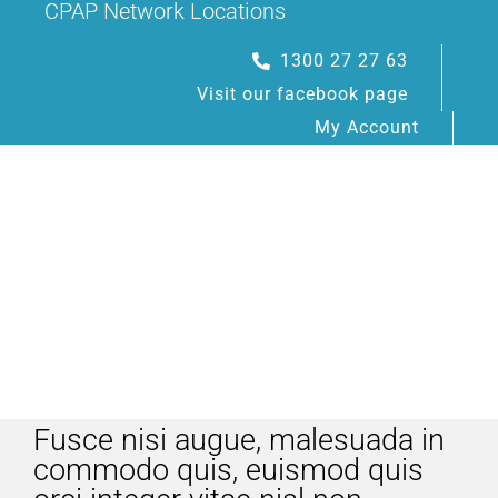
CPAP Network Locations
Skip
to
1300 27 27 63
content
Visit our facebook page
My Account
Toggle
Navigation
Fusce nisi augue, malesuada in
HOME
commodo quis, euismod quis